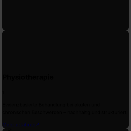
Physiotherapie
1
Evidenzbasierte Behandlung bei akuten und
chronischen Beschwerden – nachhaltig und strukturiert.
Mehr erfahren